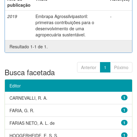
publicação
2019
Embrapa Agrossilvipastoril:
-
primeiras contribuições para o
desenvolvimento de uma
agropecuária sustentável.
Resultado 1-1 de 1.
Anterior
1
Póximo
Busca facetada
Editor
CARNEVALLI, R. A.
1
FARIA, G. R.
1
FARIAS NETO, A. L. de
1
HOOGERHEIDE, E. S. S.
1