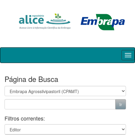
Skip
navigation
Página de Busca
Filtros correntes: