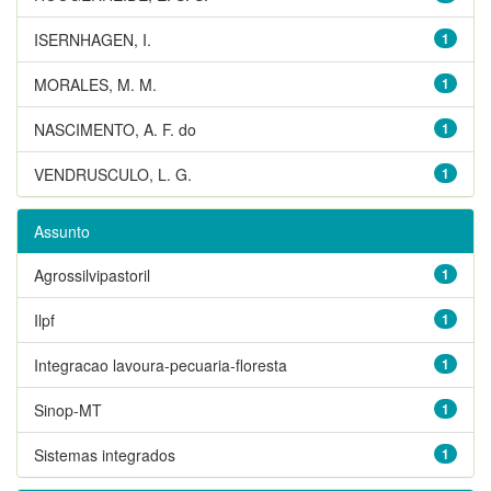
ISERNHAGEN, I.
1
MORALES, M. M.
1
NASCIMENTO, A. F. do
1
VENDRUSCULO, L. G.
1
Assunto
Agrossilvipastoril
1
Ilpf
1
Integracao lavoura-pecuaria-floresta
1
Sinop-MT
1
Sistemas integrados
1