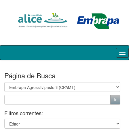
Skip
navigation
Página de Busca
Filtros correntes: