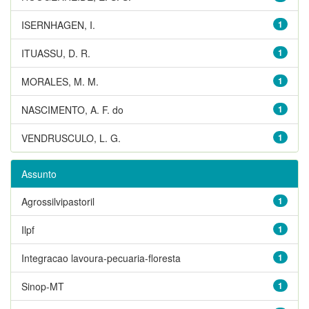
ISERNHAGEN, I.
1
ITUASSU, D. R.
1
MORALES, M. M.
1
NASCIMENTO, A. F. do
1
VENDRUSCULO, L. G.
1
Assunto
Agrossilvipastoril
1
Ilpf
1
Integracao lavoura-pecuaria-floresta
1
Sinop-MT
1