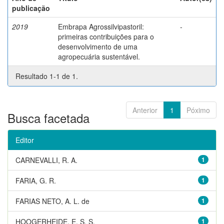
publicação
2019
Embrapa Agrossilvipastoril:
-
primeiras contribuições para o
desenvolvimento de uma
agropecuária sustentável.
Resultado 1-1 de 1.
Anterior
1
Póximo
Busca facetada
Editor
CARNEVALLI, R. A.
1
FARIA, G. R.
1
FARIAS NETO, A. L. de
1
HOOGERHEIDE, E. S. S.
1