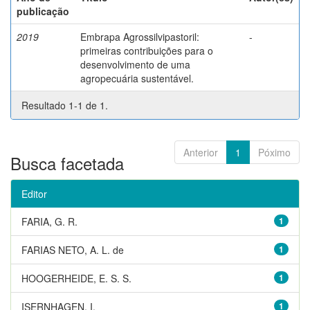
publicação
2019
Embrapa Agrossilvipastoril:
-
primeiras contribuições para o
desenvolvimento de uma
agropecuária sustentável.
Resultado 1-1 de 1.
Anterior
1
Póximo
Busca facetada
Editor
FARIA, G. R.
1
FARIAS NETO, A. L. de
1
HOOGERHEIDE, E. S. S.
1
ISERNHAGEN, I.
1