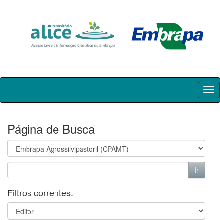
Skip
navigation
Página de Busca
Filtros correntes: