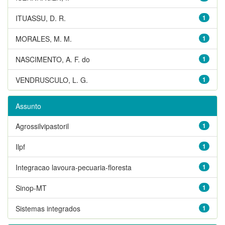
ITUASSU, D. R.
1
MORALES, M. M.
1
NASCIMENTO, A. F. do
1
VENDRUSCULO, L. G.
1
Assunto
Agrossilvipastoril
1
Ilpf
1
Integracao lavoura-pecuaria-floresta
1
Sinop-MT
1
Sistemas integrados
1