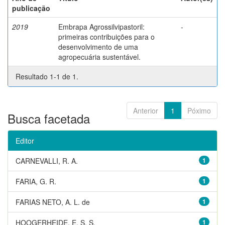
publicação
2019
Embrapa Agrossilvipastoril:
-
primeiras contribuições para o
desenvolvimento de uma
agropecuária sustentável.
Resultado 1-1 de 1.
Anterior
1
Póximo
Busca facetada
Editor
CARNEVALLI, R. A.
1
FARIA, G. R.
1
FARIAS NETO, A. L. de
1
HOOGERHEIDE, E. S. S.
1