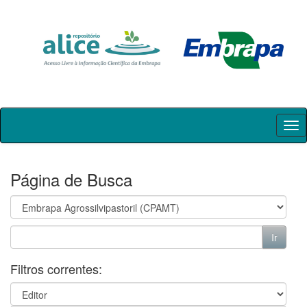
Skip
navigation
Página de Busca
Filtros correntes: