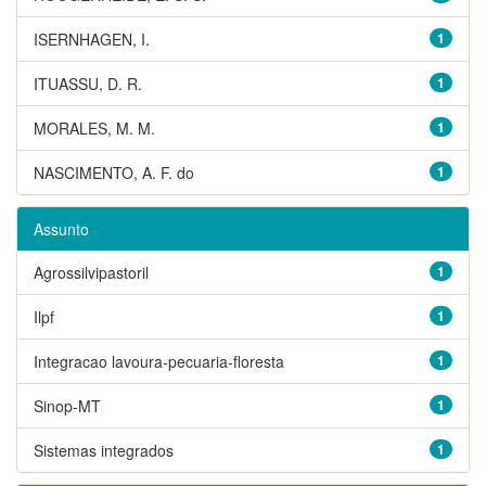
ISERNHAGEN, I.
1
ITUASSU, D. R.
1
MORALES, M. M.
1
NASCIMENTO, A. F. do
1
Assunto
Agrossilvipastoril
1
Ilpf
1
Integracao lavoura-pecuaria-floresta
1
Sinop-MT
1
Sistemas integrados
1