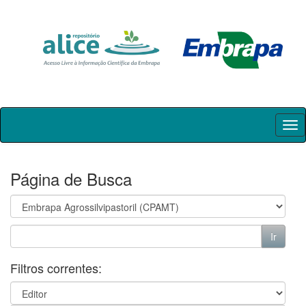
Skip
navigation
Página de Busca
Filtros correntes: