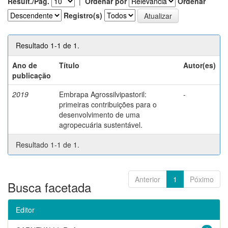
Result./Pág.
|
Ordenar por
Ordenar
Registro(s)
Resultado 1-1 de 1.
Ano de
Título
Autor(es)
publicação
2019
Embrapa Agrossilvipastoril:
-
primeiras contribuições para o
desenvolvimento de uma
agropecuária sustentável.
Resultado 1-1 de 1.
Anterior
1
Póximo
Busca facetada
Editor