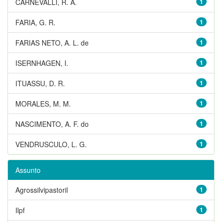
CARNEVALLI, R. A.
1
FARIA, G. R.
1
FARIAS NETO, A. L. de
1
ISERNHAGEN, I.
1
ITUASSU, D. R.
1
MORALES, M. M.
1
NASCIMENTO, A. F. do
1
VENDRUSCULO, L. G.
1
Assunto
Agrossilvipastoril
1
Ilpf
1