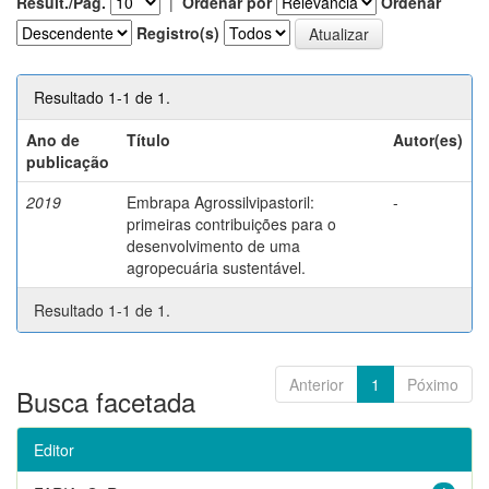
Result./Pág.
|
Ordenar por
Ordenar
Registro(s)
Resultado 1-1 de 1.
Ano de
Título
Autor(es)
publicação
2019
Embrapa Agrossilvipastoril:
-
primeiras contribuições para o
desenvolvimento de uma
agropecuária sustentável.
Resultado 1-1 de 1.
Anterior
1
Póximo
Busca facetada
Editor