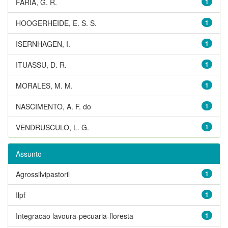
FARIA, G. R.
1
HOOGERHEIDE, E. S. S.
1
ISERNHAGEN, I.
1
ITUASSU, D. R.
1
MORALES, M. M.
1
NASCIMENTO, A. F. do
1
VENDRUSCULO, L. G.
1
Assunto
Agrossilvipastoril
1
Ilpf
1
Integracao lavoura-pecuaria-floresta
1