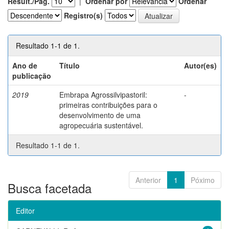
Result./Pág.
|
Ordenar por
Ordenar
Registro(s)
Resultado 1-1 de 1.
Ano de
Título
Autor(es)
publicação
2019
Embrapa Agrossilvipastoril:
-
primeiras contribuições para o
desenvolvimento de uma
agropecuária sustentável.
Resultado 1-1 de 1.
Anterior
1
Póximo
Busca facetada
Editor