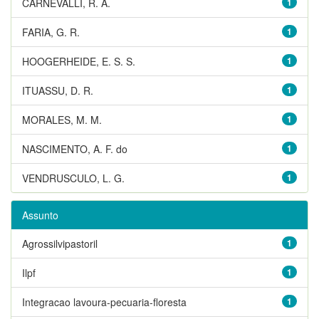
CARNEVALLI, R. A.
1
FARIA, G. R.
1
HOOGERHEIDE, E. S. S.
1
ITUASSU, D. R.
1
MORALES, M. M.
1
NASCIMENTO, A. F. do
1
VENDRUSCULO, L. G.
1
Assunto
Agrossilvipastoril
1
Ilpf
1
Integracao lavoura-pecuaria-floresta
1