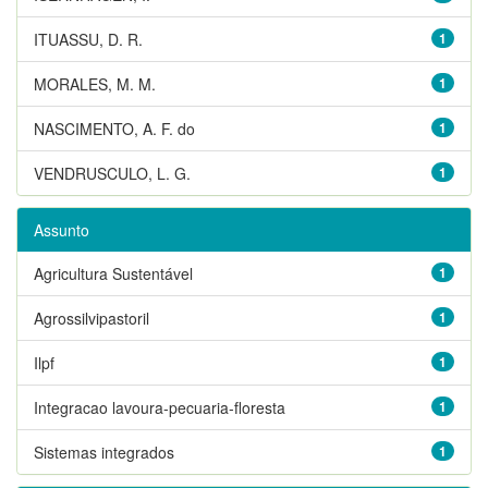
ITUASSU, D. R.
1
MORALES, M. M.
1
NASCIMENTO, A. F. do
1
VENDRUSCULO, L. G.
1
Assunto
Agricultura Sustentável
1
Agrossilvipastoril
1
Ilpf
1
Integracao lavoura-pecuaria-floresta
1
Sistemas integrados
1