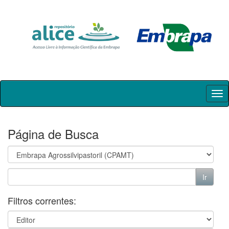
Skip
navigation
Página de Busca
Filtros correntes: