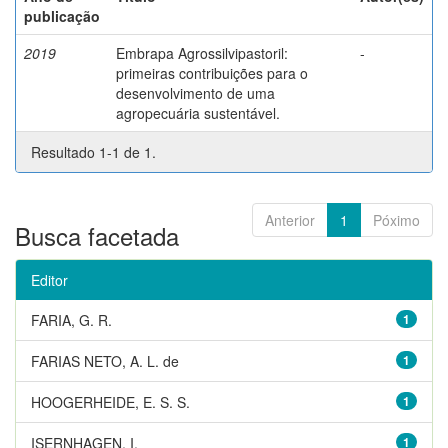
publicação
2019
Embrapa Agrossilvipastoril:
-
primeiras contribuições para o
desenvolvimento de uma
agropecuária sustentável.
Resultado 1-1 de 1.
Anterior
1
Póximo
Busca facetada
Editor
FARIA, G. R.
1
FARIAS NETO, A. L. de
1
HOOGERHEIDE, E. S. S.
1
ISERNHAGEN, I.
1