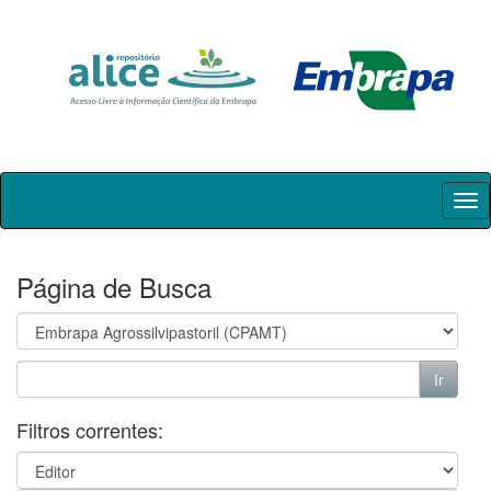
Skip
navigation
Página de Busca
Filtros correntes: