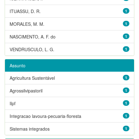
ITUASSU, D. R.
1
MORALES, M. M.
1
NASCIMENTO, A. F. do
1
VENDRUSCULO, L. G.
1
Assunto
Agricultura Sustentável
1
Agrossilvipastoril
1
Ilpf
1
Integracao lavoura-pecuaria-floresta
1
Sistemas integrados
1