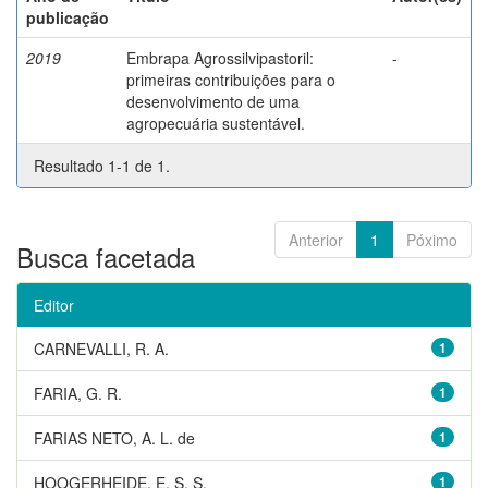
publicação
2019
Embrapa Agrossilvipastoril:
-
primeiras contribuições para o
desenvolvimento de uma
agropecuária sustentável.
Resultado 1-1 de 1.
Anterior
1
Póximo
Busca facetada
Editor
CARNEVALLI, R. A.
1
FARIA, G. R.
1
FARIAS NETO, A. L. de
1
HOOGERHEIDE, E. S. S.
1