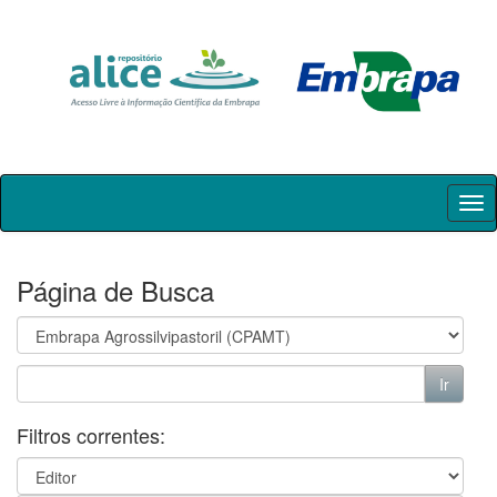
Skip
navigation
Página de Busca
Filtros correntes: