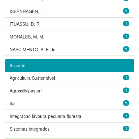
ISERNHAGEN, I.
1
ITUASSU, D. R.
1
MORALES, M. M.
1
NASCIMENTO, A. F. do
1
Assunto
Agricultura Sustentável
1
Agrossilvipastoril
1
Ilpf
1
Integracao lavoura-pecuaria-floresta
1
Sistemas integrados
1