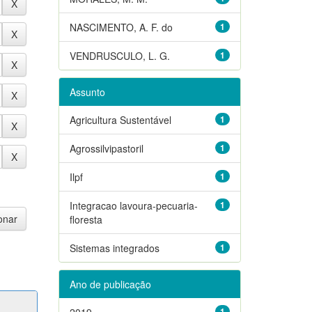
NASCIMENTO, A. F. do
1
VENDRUSCULO, L. G.
1
Assunto
Agricultura Sustentável
1
Agrossilvipastoril
1
Ilpf
1
Integracao lavoura-pecuaria-
1
floresta
Sistemas integrados
1
Ano de publicação
2019
1