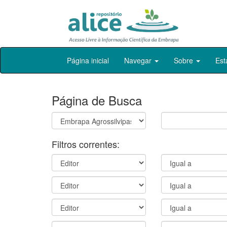
Skip
Página inicial
Navegar
Sobre
Est
navigation
Página de Busca
Filtros correntes: