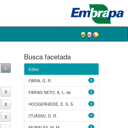
Busca facetada
Editor
FARIA, G. R.
1
FARIAS NETO, A. L. de
1
HOOGERHEIDE, E. S. S.
1
ITUASSU, D. R.
1
MORALES, M. M.
1