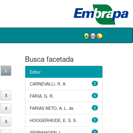
Busca facetada
Editor
CARNEVALLI, R. A.
1
FARIA, G. R.
1
FARIAS NETO, A. L. de
1
HOOGERHEIDE, E. S. S.
1
ISERNHAGEN, I.
1