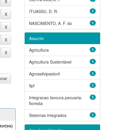
ITUASSU, D. R.
1
NASCIMENTO, A. F. do
1
Assunto
Agricultura
1
Agricultura Sustentável
1
Agrossilvipastoril
1
Ilpf
1
Integracao lavoura-pecuaria-
1
floresta
Sistemas integrados
1
tor(es)