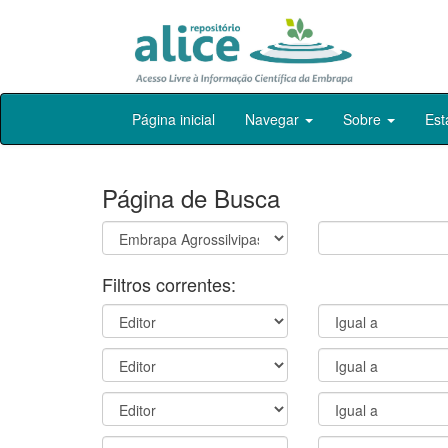
Skip
Página inicial
Navegar
Sobre
Est
navigation
Página de Busca
Filtros correntes: