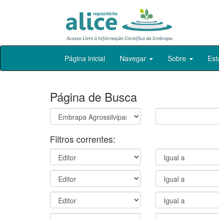
Skip
Página inicial
Navegar
Sobre
Est
navigation
Página de Busca
Filtros correntes: