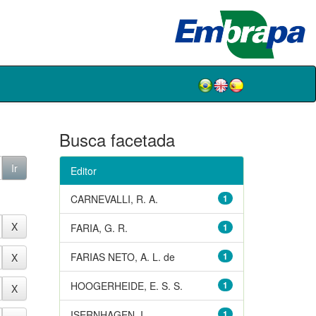
Busca facetada
Editor
CARNEVALLI, R. A.
1
FARIA, G. R.
1
FARIAS NETO, A. L. de
1
HOOGERHEIDE, E. S. S.
1
ISERNHAGEN, I.
1