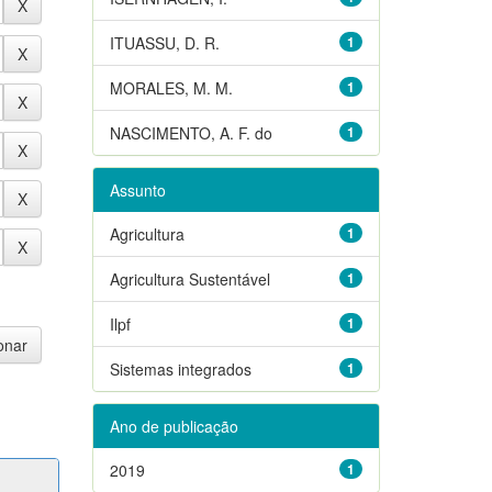
ITUASSU, D. R.
1
MORALES, M. M.
1
NASCIMENTO, A. F. do
1
Assunto
Agricultura
1
Agricultura Sustentável
1
Ilpf
1
Sistemas integrados
1
Ano de publicação
2019
1