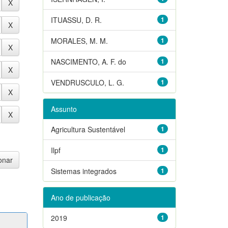
ITUASSU, D. R.
1
MORALES, M. M.
1
NASCIMENTO, A. F. do
1
VENDRUSCULO, L. G.
1
Assunto
Agricultura Sustentável
1
Ilpf
1
Sistemas integrados
1
Ano de publicação
2019
1