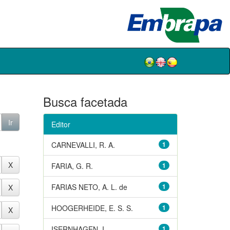
Busca facetada
Editor
CARNEVALLI, R. A.
1
FARIA, G. R.
1
FARIAS NETO, A. L. de
1
HOOGERHEIDE, E. S. S.
1
ISERNHAGEN, I.
1