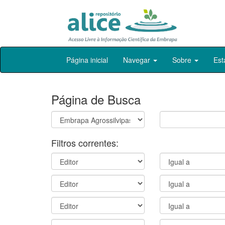
Skip
Página inicial
Navegar
Sobre
Est
navigation
Página de Busca
Filtros correntes: