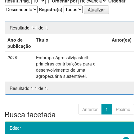
Result./Pág.
|
Ordenar por
Ordenar
Registro(s)
Resultado 1-1 de 1.
Ano de
Título
Autor(es)
publicação
2019
Embrapa Agrossilvipastoril:
-
primeiras contribuições para o
desenvolvimento de uma
agropecuária sustentável.
Resultado 1-1 de 1.
Anterior
1
Póximo
Busca facetada
Editor