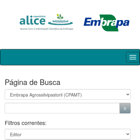
Skip
navigation
Página de Busca
Filtros correntes: