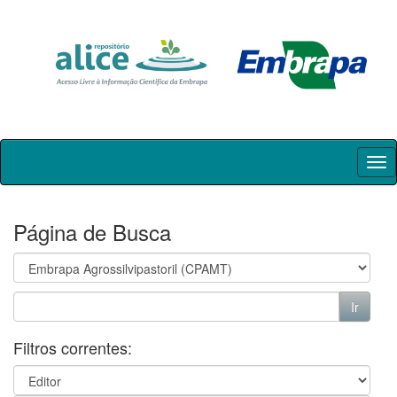
Skip
navigation
Página de Busca
Filtros correntes: