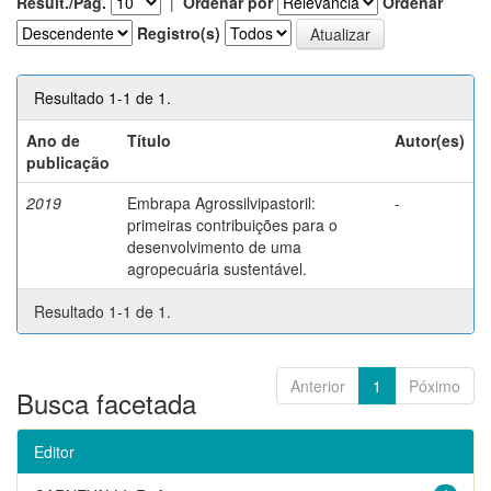
Result./Pág.
|
Ordenar por
Ordenar
Registro(s)
Resultado 1-1 de 1.
Ano de
Título
Autor(es)
publicação
2019
Embrapa Agrossilvipastoril:
-
primeiras contribuições para o
desenvolvimento de uma
agropecuária sustentável.
Resultado 1-1 de 1.
Anterior
1
Póximo
Busca facetada
Editor