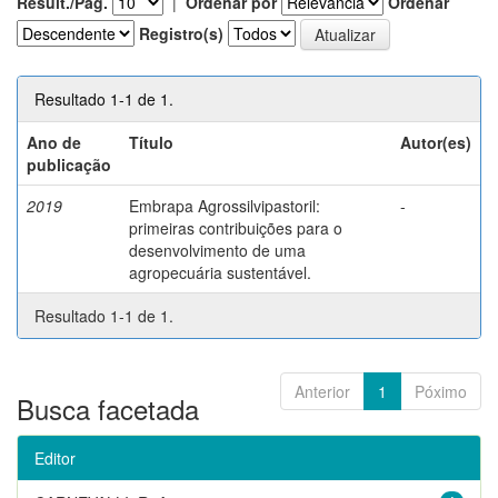
Result./Pág.
|
Ordenar por
Ordenar
Registro(s)
Resultado 1-1 de 1.
Ano de
Título
Autor(es)
publicação
2019
Embrapa Agrossilvipastoril:
-
primeiras contribuições para o
desenvolvimento de uma
agropecuária sustentável.
Resultado 1-1 de 1.
Anterior
1
Póximo
Busca facetada
Editor