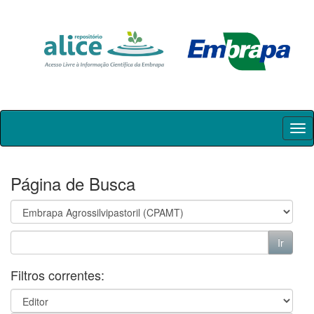
Skip
navigation
Página de Busca
Filtros correntes: