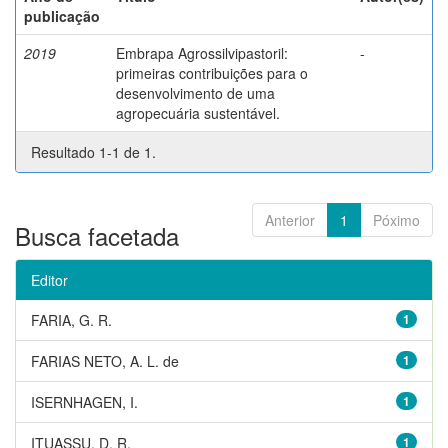
publicação
2019
Embrapa Agrossilvipastoril:
-
primeiras contribuições para o
desenvolvimento de uma
agropecuária sustentável.
Resultado 1-1 de 1.
Anterior
1
Póximo
Busca facetada
Editor
FARIA, G. R.
1
FARIAS NETO, A. L. de
1
ISERNHAGEN, I.
1
ITUASSU, D. R.
1