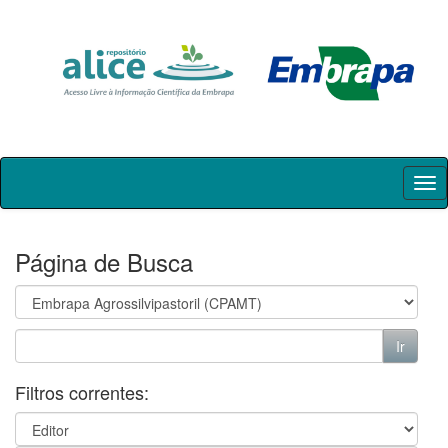
Skip
navigation
Página de Busca
Filtros correntes: