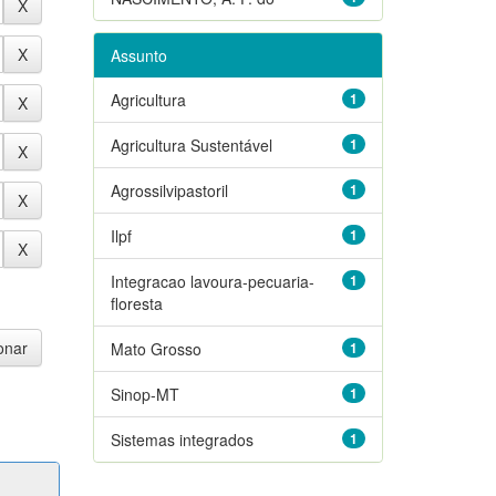
Assunto
Agricultura
1
Agricultura Sustentável
1
Agrossilvipastoril
1
Ilpf
1
Integracao lavoura-pecuaria-
1
floresta
Mato Grosso
1
Sinop-MT
1
Sistemas integrados
1