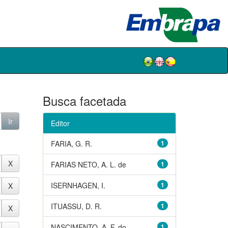
Busca facetada
Editor
FARIA, G. R.
1
FARIAS NETO, A. L. de
1
ISERNHAGEN, I.
1
ITUASSU, D. R.
1
NASCIMENTO, A. F. do
1