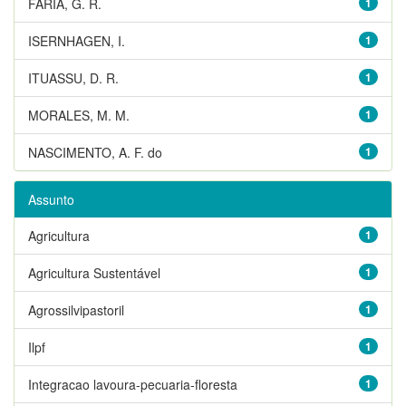
FARIA, G. R.
1
ISERNHAGEN, I.
1
ITUASSU, D. R.
1
MORALES, M. M.
1
NASCIMENTO, A. F. do
1
Assunto
Agricultura
1
Agricultura Sustentável
1
Agrossilvipastoril
1
Ilpf
1
Integracao lavoura-pecuaria-floresta
1