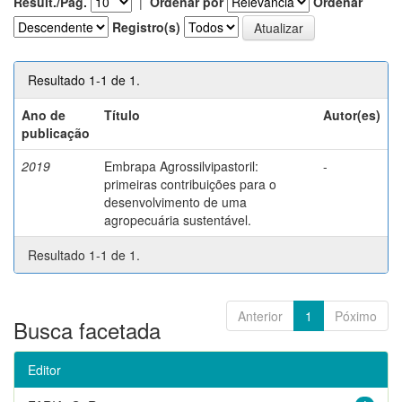
Result./Pág.
|
Ordenar por
Ordenar
Registro(s)
Resultado 1-1 de 1.
Ano de
Título
Autor(es)
publicação
2019
Embrapa Agrossilvipastoril:
-
primeiras contribuições para o
desenvolvimento de uma
agropecuária sustentável.
Resultado 1-1 de 1.
Anterior
1
Póximo
Busca facetada
Editor