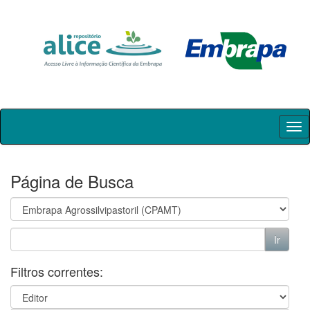
Skip
navigation
Página de Busca
Filtros correntes: