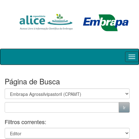
Skip
navigation
Página de Busca
Filtros correntes: