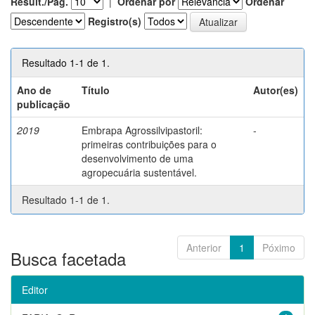
Result./Pág.
|
Ordenar por
Ordenar
Registro(s)
Resultado 1-1 de 1.
Ano de
Título
Autor(es)
publicação
2019
Embrapa Agrossilvipastoril:
-
primeiras contribuições para o
desenvolvimento de uma
agropecuária sustentável.
Resultado 1-1 de 1.
Anterior
1
Póximo
Busca facetada
Editor