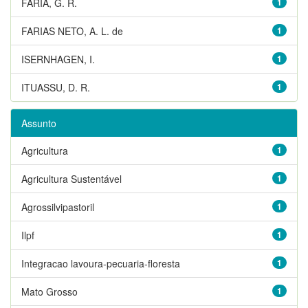
FARIA, G. R.
1
FARIAS NETO, A. L. de
1
ISERNHAGEN, I.
1
ITUASSU, D. R.
1
Assunto
Agricultura
1
Agricultura Sustentável
1
Agrossilvipastoril
1
Ilpf
1
Integracao lavoura-pecuaria-floresta
1
Mato Grosso
1