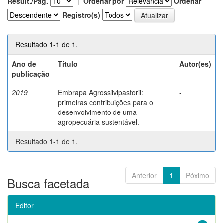
Result./Pág.
|
Ordenar por
Ordenar
Registro(s)
Resultado 1-1 de 1.
Ano de
Título
Autor(es)
publicação
2019
Embrapa Agrossilvipastoril:
-
primeiras contribuições para o
desenvolvimento de uma
agropecuária sustentável.
Resultado 1-1 de 1.
Anterior
1
Póximo
Busca facetada
Editor