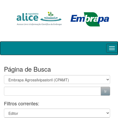
Skip
navigation
Página de Busca
Filtros correntes: