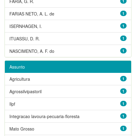
FARIA, G. R.
1
FARIAS NETO, A. L. de
1
ISERNHAGEN, I.
1
ITUASSU, D. R.
1
NASCIMENTO, A. F. do
1
Assunto
Agricultura
1
Agrossilvipastoril
1
Ilpf
1
Integracao lavoura-pecuaria-floresta
1
Mato Grosso
1