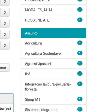
MORALES, M. M.
1
ROSSONI, A. L.
1
Assunto
Agricultura
1
Agricultura Sustentável
1
Agrossilvipastoril
1
Ilpf
1
Integracao lavoura-pecuaria-
1
floresta
Sinop-MT
1
tor(es)
Sistemas integrados
1