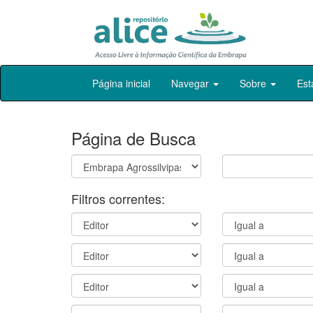
Skip
Página inicial
Navegar
Sobre
Est
navigation
Página de Busca
Filtros correntes: