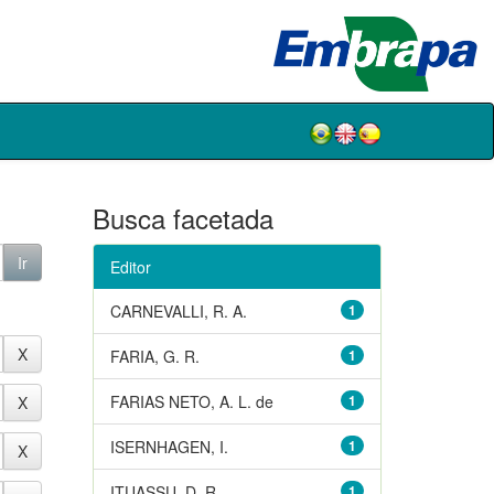
Busca facetada
Editor
CARNEVALLI, R. A.
1
FARIA, G. R.
1
FARIAS NETO, A. L. de
1
ISERNHAGEN, I.
1
ITUASSU, D. R.
1