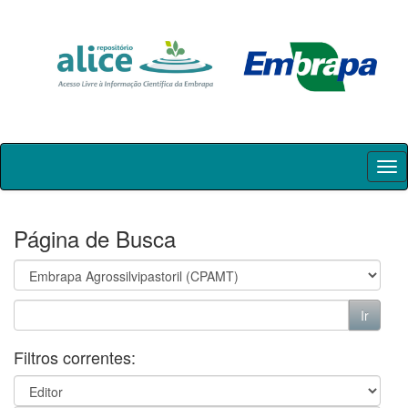
Skip
navigation
Página de Busca
Filtros correntes: