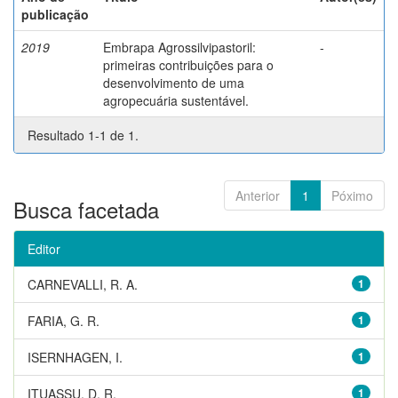
publicação
2019
Embrapa Agrossilvipastoril:
-
primeiras contribuições para o
desenvolvimento de uma
agropecuária sustentável.
Resultado 1-1 de 1.
Anterior
1
Póximo
Busca facetada
Editor
CARNEVALLI, R. A.
1
FARIA, G. R.
1
ISERNHAGEN, I.
1
ITUASSU, D. R.
1