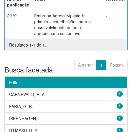
publicação
2019
Embrapa Agrossilvipastoril:
-
primeiras contribuições para o
desenvolvimento de uma
agropecuária sustentável.
Resultado 1-1 de 1.
Anterior
1
Póximo
Busca facetada
Editor
CARNEVALLI, R. A.
1
FARIA, G. R.
1
ISERNHAGEN, I.
1
ITUASSU, D. R.
1