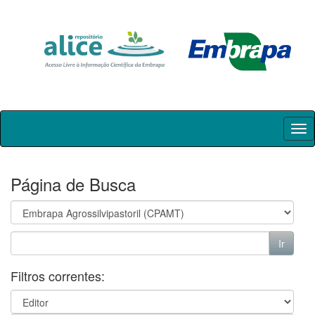
Skip
navigation
Página de Busca
Filtros correntes: