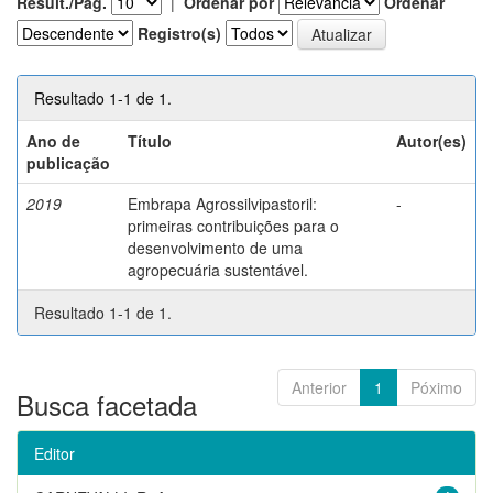
Result./Pág.
|
Ordenar por
Ordenar
Registro(s)
Resultado 1-1 de 1.
Ano de
Título
Autor(es)
publicação
2019
Embrapa Agrossilvipastoril:
-
primeiras contribuições para o
desenvolvimento de uma
agropecuária sustentável.
Resultado 1-1 de 1.
Anterior
1
Póximo
Busca facetada
Editor