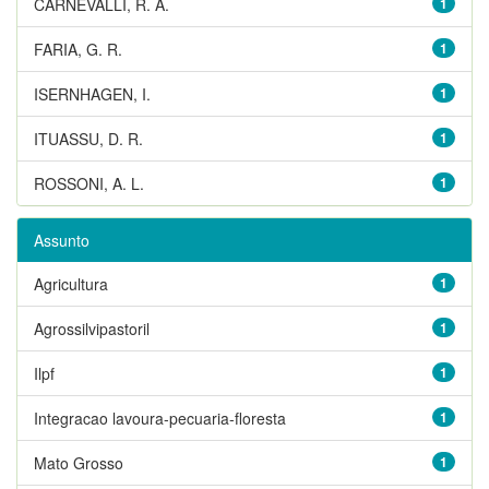
CARNEVALLI, R. A.
1
FARIA, G. R.
1
ISERNHAGEN, I.
1
ITUASSU, D. R.
1
ROSSONI, A. L.
1
Assunto
Agricultura
1
Agrossilvipastoril
1
Ilpf
1
Integracao lavoura-pecuaria-floresta
1
Mato Grosso
1