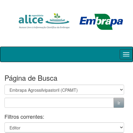
Skip
navigation
Página de Busca
Filtros correntes: