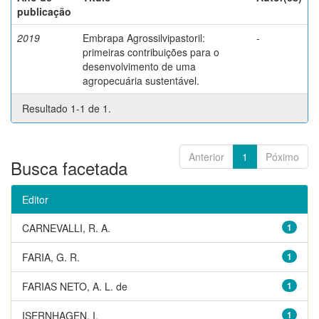
publicação
2019
Embrapa Agrossilvipastoril:
-
primeiras contribuições para o
desenvolvimento de uma
agropecuária sustentável.
Resultado 1-1 de 1.
Anterior
1
Póximo
Busca facetada
Editor
CARNEVALLI, R. A.
1
FARIA, G. R.
1
FARIAS NETO, A. L. de
1
ISERNHAGEN, I.
1