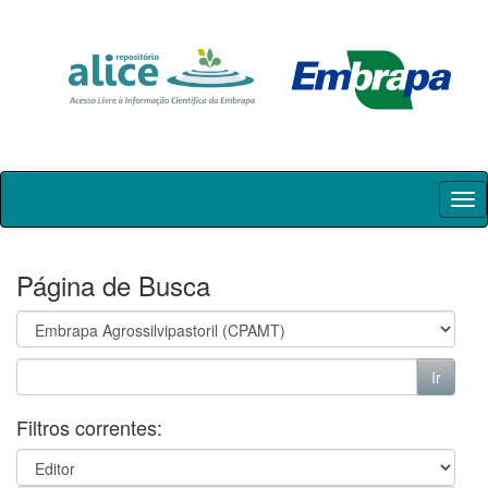
Skip
navigation
Página de Busca
Filtros correntes: