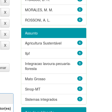
MORALES, M. M.
1
ROSSONI, A. L.
1
Assunto
Agricultura Sustentável
1
Ilpf
1
Integracao lavoura-pecuaria-
1
floresta
Mato Grosso
1
Sinop-MT
1
Sistemas integrados
1
tor(es)