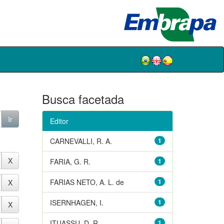
Busca facetada
Editor
CARNEVALLI, R. A.
1
FARIA, G. R.
1
FARIAS NETO, A. L. de
1
ISERNHAGEN, I.
1
ITUASSU, D. R.
1