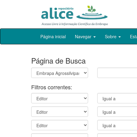
Skip
Página inicial
Navegar
Sobre
Est
navigation
Página de Busca
Filtros correntes: