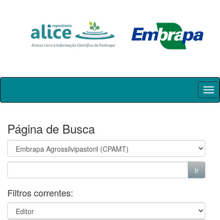
Skip
navigation
Página de Busca
Filtros correntes: