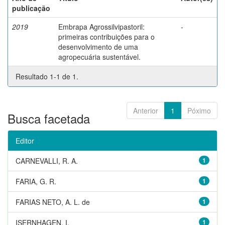
publicação
2019
Embrapa Agrossilvipastoril:
-
primeiras contribuições para o
desenvolvimento de uma
agropecuária sustentável.
Resultado 1-1 de 1.
Anterior
1
Póximo
Busca facetada
Editor
CARNEVALLI, R. A.
1
FARIA, G. R.
1
FARIAS NETO, A. L. de
1
ISERNHAGEN, I.
1