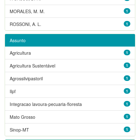
MORALES, M. M.
1
ROSSONI, A. L.
1
Assunto
Agricultura
1
Agricultura Sustentável
1
Agrossilvipastoril
1
Ilpf
1
Integracao lavoura-pecuaria-floresta
1
Mato Grosso
1
Sinop-MT
1