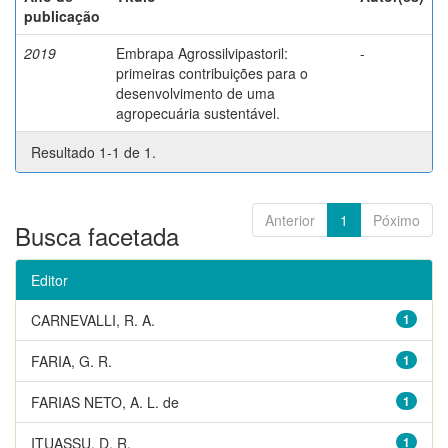
publicação
2019
Embrapa Agrossilvipastoril:
-
primeiras contribuições para o
desenvolvimento de uma
agropecuária sustentável.
Resultado 1-1 de 1.
Anterior
1
Póximo
Busca facetada
Editor
CARNEVALLI, R. A.
1
FARIA, G. R.
1
FARIAS NETO, A. L. de
1
ITUASSU, D. R.
1