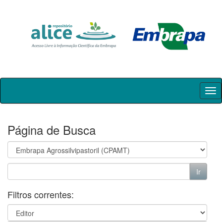
Skip
navigation
Página de Busca
Filtros correntes: