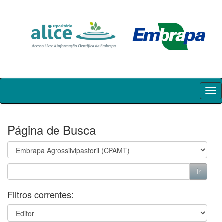
Skip
navigation
Página de Busca
Filtros correntes: