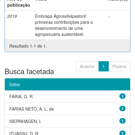
publicação
2019
Embrapa Agrossilvipastoril:
-
primeiras contribuições para o
desenvolvimento de uma
agropecuária sustentável.
Resultado 1-1 de 1.
Anterior
1
Póximo
Busca facetada
Editor
FARIA, G. R.
1
FARIAS NETO, A. L. de
1
ISERNHAGEN, I.
1
ITUASSU, D. R.
1