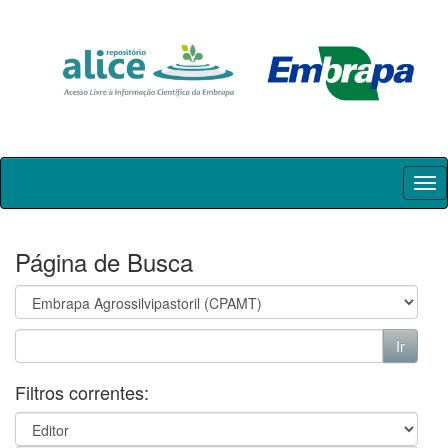
Skip
navigation
Página de Busca
Filtros correntes: