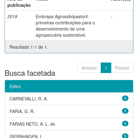
publicação
2019
Embrapa Agrossilvipastoril:
-
primeiras contribuições para o
desenvolvimento de uma
agropecuária sustentável.
Resultado 1-1 de 1.
Anterior
1
Póximo
Busca facetada
Editor
CARNEVALLI, R. A.
1
FARIA, G. R.
1
FARIAS NETO, A. L. de
1
ISERNHAGEN, I.
1