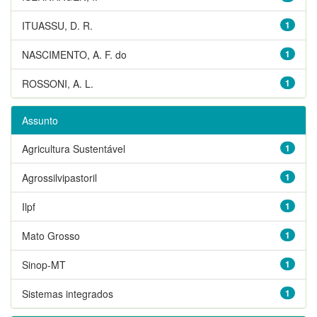
ITUASSU, D. R.
1
NASCIMENTO, A. F. do
1
ROSSONI, A. L.
1
Assunto
Agricultura Sustentável
1
Agrossilvipastoril
1
Ilpf
1
Mato Grosso
1
Sinop-MT
1
Sistemas integrados
1