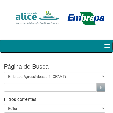
Skip
navigation
Página de Busca
Filtros correntes: