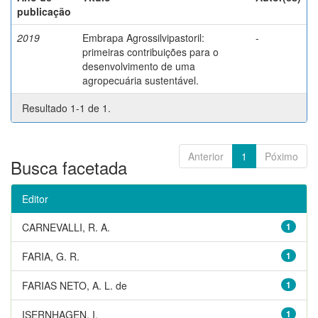
publicação
2019
Embrapa Agrossilvipastoril:
-
primeiras contribuições para o
desenvolvimento de uma
agropecuária sustentável.
Resultado 1-1 de 1.
Anterior
1
Póximo
Busca facetada
Editor
CARNEVALLI, R. A.
1
FARIA, G. R.
1
FARIAS NETO, A. L. de
1
ISERNHAGEN, I.
1