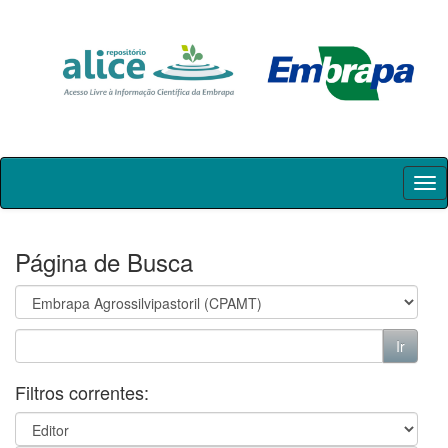
Skip
navigation
Página de Busca
Filtros correntes: