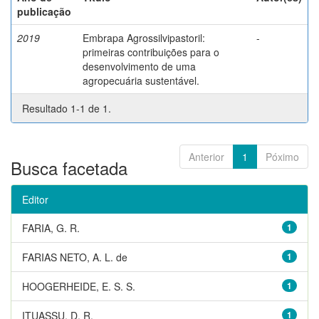
publicação
2019
Embrapa Agrossilvipastoril:
-
primeiras contribuições para o
desenvolvimento de uma
agropecuária sustentável.
Resultado 1-1 de 1.
Anterior
1
Póximo
Busca facetada
Editor
FARIA, G. R.
1
FARIAS NETO, A. L. de
1
HOOGERHEIDE, E. S. S.
1
ITUASSU, D. R.
1