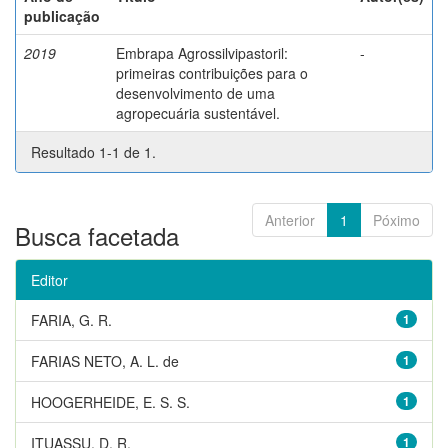
publicação
2019
Embrapa Agrossilvipastoril:
-
primeiras contribuições para o
desenvolvimento de uma
agropecuária sustentável.
Resultado 1-1 de 1.
Anterior
1
Póximo
Busca facetada
Editor
FARIA, G. R.
1
FARIAS NETO, A. L. de
1
HOOGERHEIDE, E. S. S.
1
ITUASSU, D. R.
1