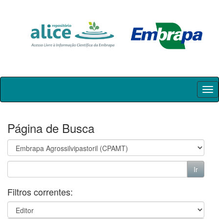
Skip
navigation
Página de Busca
Filtros correntes: