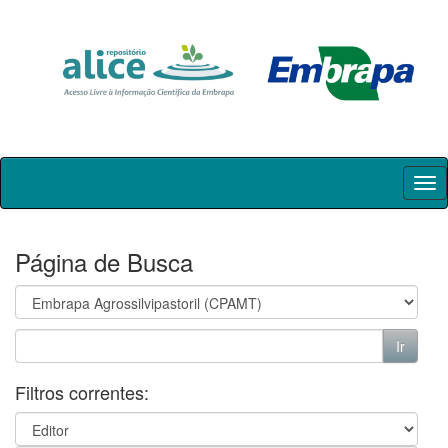
Skip
navigation
Página de Busca
Filtros correntes: