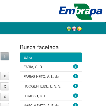
Busca facetada
Editor
FARIA, G. R.
1
FARIAS NETO, A. L. de
1
HOOGERHEIDE, E. S. S.
1
ITUASSU, D. R.
1
NASCIMENTO, A. F. do
1