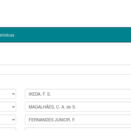
atísticas