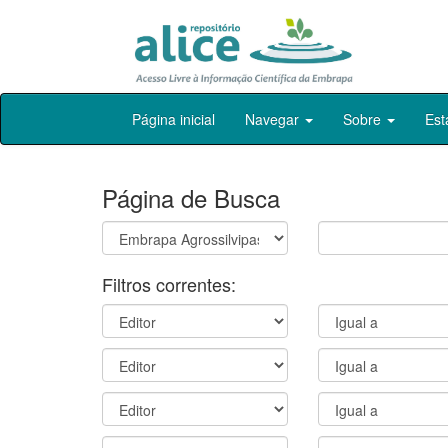
Skip
Página inicial
Navegar
Sobre
Est
navigation
Página de Busca
Filtros correntes: