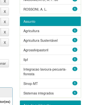
ROSSONI, A. L.
1
Assunto
Agricultura
1
Agricultura Sustentável
1
Agrossilvipastoril
1
Ilpf
1
Integracao lavoura-pecuaria-
1
floresta
Sinop-MT
1
Sistemas integrados
1
tor(es)