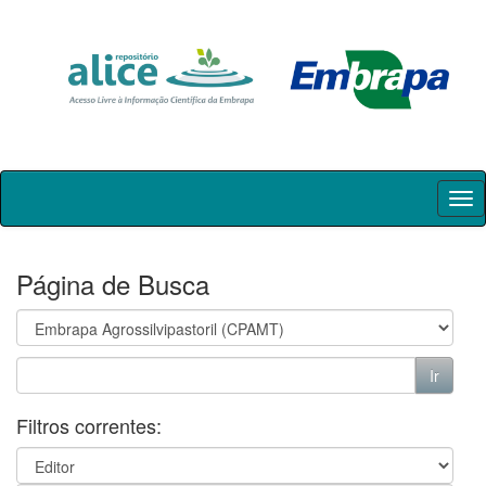
Skip
navigation
Página de Busca
Filtros correntes: