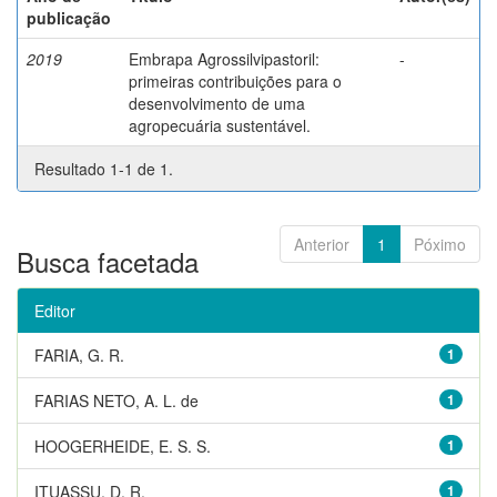
publicação
2019
Embrapa Agrossilvipastoril:
-
primeiras contribuições para o
desenvolvimento de uma
agropecuária sustentável.
Resultado 1-1 de 1.
Anterior
1
Póximo
Busca facetada
Editor
FARIA, G. R.
1
FARIAS NETO, A. L. de
1
HOOGERHEIDE, E. S. S.
1
ITUASSU, D. R.
1