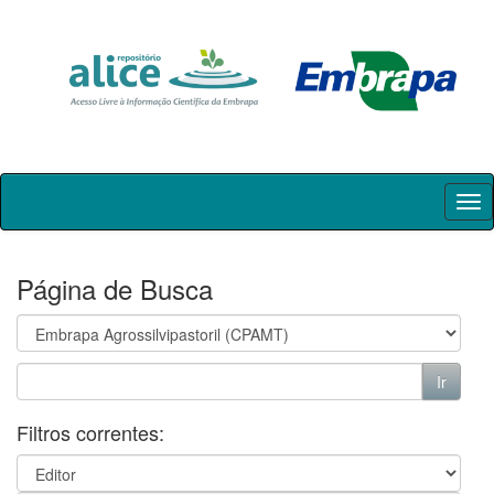
Skip
navigation
Página de Busca
Filtros correntes: