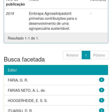
publicação
2019
Embrapa Agrossilvipastoril:
-
primeiras contribuições para o
desenvolvimento de uma
agropecuária sustentável.
Resultado 1-1 de 1.
Anterior
1
Póximo
Busca facetada
Editor
FARIA, G. R.
1
FARIAS NETO, A. L. de
1
HOOGERHEIDE, E. S. S.
1
ITUASSU, D. R.
1