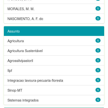
MORALES, M. M.
1
NASCIMENTO, A. F. do
1
Assunto
Agricultura
1
Agricultura Sustentável
1
Agrossilvipastoril
1
Ilpf
1
Integracao lavoura-pecuaria-floresta
1
Sinop-MT
1
Sistemas integrados
1