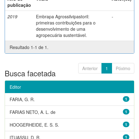
publicação
2019
Embrapa Agrossilvipastoril:
-
primeiras contribuições para o
desenvolvimento de uma
agropecuária sustentável.
Resultado 1-1 de 1.
Anterior
1
Póximo
Busca facetada
Editor
FARIA, G. R.
1
FARIAS NETO, A. L. de
1
HOOGERHEIDE, E. S. S.
1
ITUASSU, D. R.
1