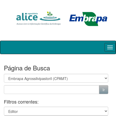
Skip
navigation
Página de Busca
Filtros correntes: