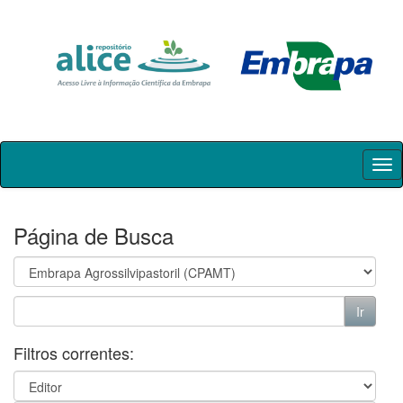
Skip
navigation
Página de Busca
Filtros correntes: