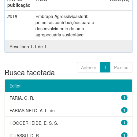
publicação
2019
Embrapa Agrossilvipastoril:
-
primeiras contribuições para o
desenvolvimento de uma
agropecuária sustentável.
Resultado 1-1 de 1.
Anterior
1
Póximo
Busca facetada
Editor
FARIA, G. R.
1
FARIAS NETO, A. L. de
1
HOOGERHEIDE, E. S. S.
1
ITUASSU, D. R.
1