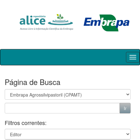
Skip
navigation
Página de Busca
Filtros correntes: