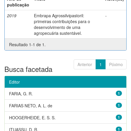
publicação
2019
Embrapa Agrossilvipastoril:
-
primeiras contribuições para o
desenvolvimento de uma
agropecuária sustentável.
Resultado 1-1 de 1.
Anterior
1
Póximo
Busca facetada
Editor
FARIA, G. R.
1
FARIAS NETO, A. L. de
1
HOOGERHEIDE, E. S. S.
1
ITUASSU, D. R.
1