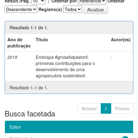
Result./Pág.
|
Ordenar por
Ordenar
Registro(s)
Resultado 1-1 de 1.
Ano de
Título
Autor(es)
publicação
2019
Embrapa Agrossilvipastoril:
-
primeiras contribuições para o
desenvolvimento de uma
agropecuária sustentável.
Resultado 1-1 de 1.
Anterior
1
Póximo
Busca facetada
Editor