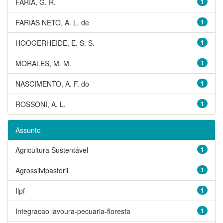
FARIA, G. R.
1
FARIAS NETO, A. L. de
1
HOOGERHEIDE, E. S. S.
1
MORALES, M. M.
1
NASCIMENTO, A. F. do
1
ROSSONI, A. L.
1
Assunto
Agricultura Sustentável
1
Agrossilvipastoril
1
Ilpf
1
Integracao lavoura-pecuaria-floresta
1