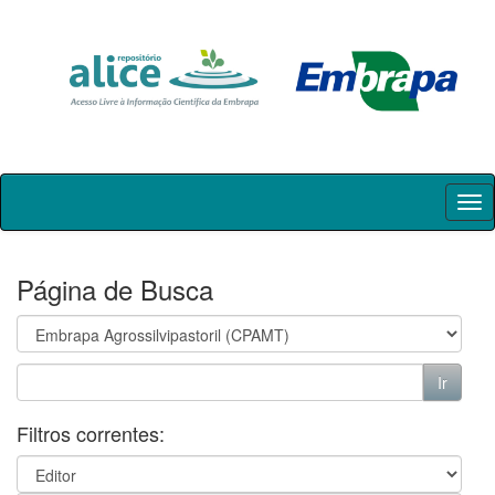
Skip
navigation
Página de Busca
Filtros correntes: