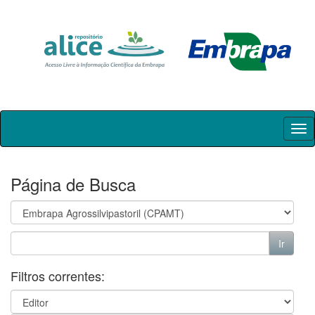
Skip
navigation
Página de Busca
Filtros correntes: