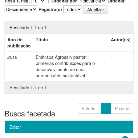
Result./Pág.
|
Ordenar por
Ordenar
Registro(s)
Resultado 1-1 de 1.
Ano de
Título
Autor(es)
publicação
2019
Embrapa Agrossilvipastoril:
-
primeiras contribuições para o
desenvolvimento de uma
agropecuária sustentável.
Resultado 1-1 de 1.
Anterior
1
Póximo
Busca facetada
Editor