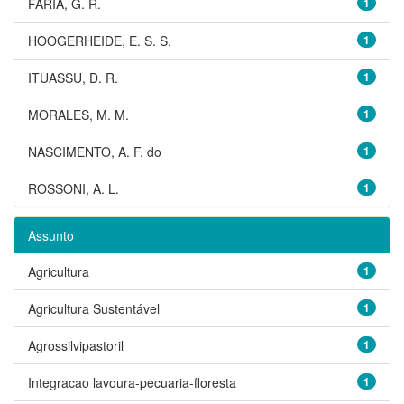
FARIA, G. R.
1
HOOGERHEIDE, E. S. S.
1
ITUASSU, D. R.
1
MORALES, M. M.
1
NASCIMENTO, A. F. do
1
ROSSONI, A. L.
1
Assunto
Agricultura
1
Agricultura Sustentável
1
Agrossilvipastoril
1
Integracao lavoura-pecuaria-floresta
1