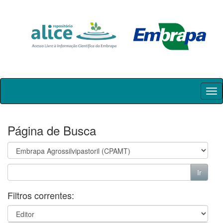
Skip
navigation
Página de Busca
Filtros correntes: