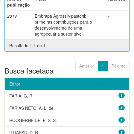
publicação
2019
Embrapa Agrossilvipastoril:
-
primeiras contribuições para o
desenvolvimento de uma
agropecuária sustentável.
Resultado 1-1 de 1.
Anterior
1
Póximo
Busca facetada
Editor
FARIA, G. R.
1
FARIAS NETO, A. L. de
1
HOOGERHEIDE, E. S. S.
1
ITUASSU, D. R.
1