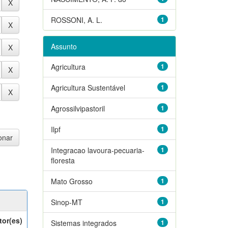
ROSSONI, A. L.
1
Assunto
Agricultura
1
Agricultura Sustentável
1
Agrossilvipastoril
1
Ilpf
1
Integracao lavoura-pecuaria-
1
floresta
Mato Grosso
1
Sinop-MT
1
tor(es)
Sistemas integrados
1