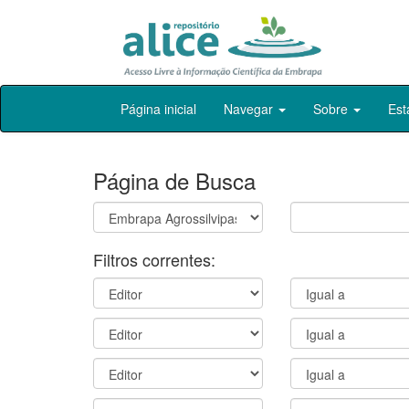
Skip
Página inicial
Navegar
Sobre
Est
navigation
Página de Busca
Filtros correntes: