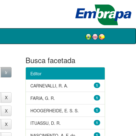
Busca facetada
Editor
CARNEVALLI, R. A.
1
FARIA, G. R.
1
HOOGERHEIDE, E. S. S.
1
ITUASSU, D. R.
1
NASCIMENTO, A. F. do
1