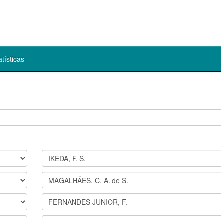
atísticas