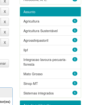
Assunto
Agricultura
1
Agricultura Sustentável
1
Agrossilvipastoril
1
Ilpf
1
Integracao lavoura-pecuaria-
1
floresta
Mato Grosso
1
Sinop-MT
1
Sistemas integrados
1
tor(es)