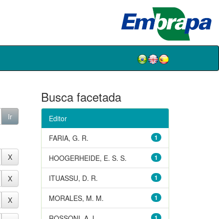
Busca facetada
Editor
FARIA, G. R.
1
HOOGERHEIDE, E. S. S.
1
ITUASSU, D. R.
1
MORALES, M. M.
1
ROSSONI, A. L.
1