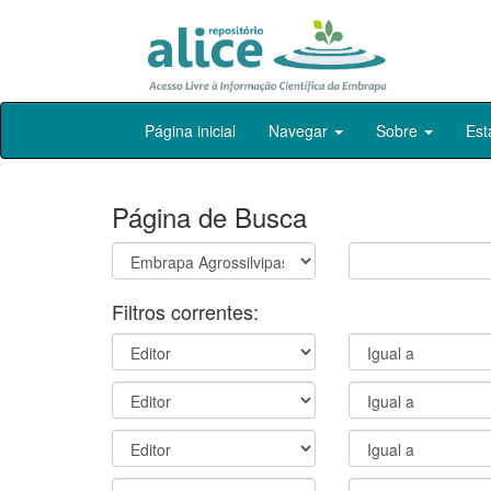
Skip
Página inicial
Navegar
Sobre
Est
navigation
Página de Busca
Filtros correntes: