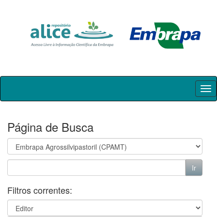
Skip
navigation
Página de Busca
Filtros correntes: