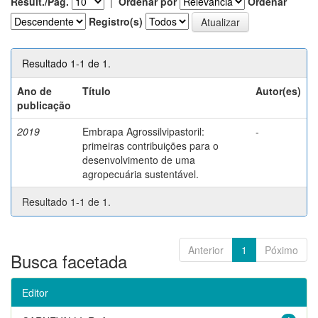
Result./Pág.
|
Ordenar por
Ordenar
Registro(s)
Resultado 1-1 de 1.
Ano de
Título
Autor(es)
publicação
2019
Embrapa Agrossilvipastoril:
-
primeiras contribuições para o
desenvolvimento de uma
agropecuária sustentável.
Resultado 1-1 de 1.
Anterior
1
Póximo
Busca facetada
Editor