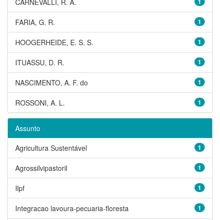
CARNEVALLI, R. A.
1
FARIA, G. R.
1
HOOGERHEIDE, E. S. S.
1
ITUASSU, D. R.
1
NASCIMENTO, A. F. do
1
ROSSONI, A. L.
1
Assunto
Agricultura Sustentável
1
Agrossilvipastoril
1
Ilpf
1
Integracao lavoura-pecuaria-floresta
1