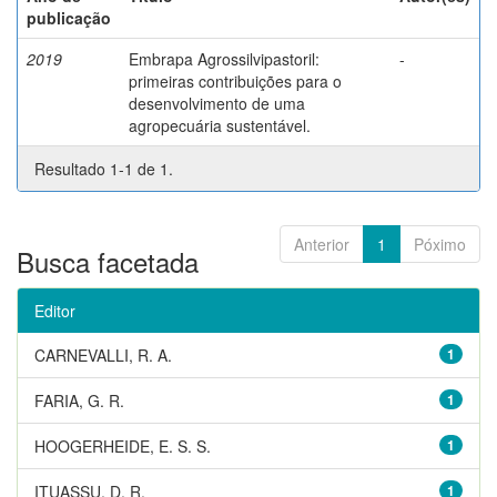
publicação
2019
Embrapa Agrossilvipastoril:
-
primeiras contribuições para o
desenvolvimento de uma
agropecuária sustentável.
Resultado 1-1 de 1.
Anterior
1
Póximo
Busca facetada
Editor
CARNEVALLI, R. A.
1
FARIA, G. R.
1
HOOGERHEIDE, E. S. S.
1
ITUASSU, D. R.
1