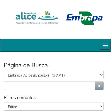
Skip
navigation
Página de Busca
Filtros correntes: