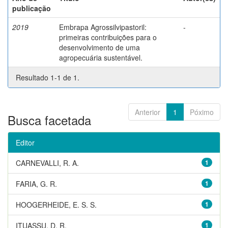
publicação
2019
Embrapa Agrossilvipastoril:
-
primeiras contribuições para o
desenvolvimento de uma
agropecuária sustentável.
Resultado 1-1 de 1.
Anterior
1
Póximo
Busca facetada
Editor
CARNEVALLI, R. A.
1
FARIA, G. R.
1
HOOGERHEIDE, E. S. S.
1
ITUASSU, D. R.
1