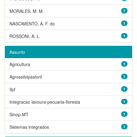
MORALES, M. M.
1
NASCIMENTO, A. F. do
1
ROSSONI, A. L.
1
Assunto
Agricultura
1
Agrossilvipastoril
1
Ilpf
1
Integracao lavoura-pecuaria-floresta
1
Sinop-MT
1
Sistemas integrados
1