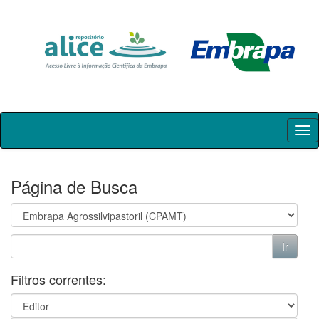
Skip
navigation
Página de Busca
Filtros correntes: